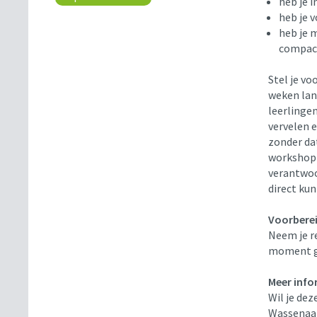
heb je 
heb je 
heb je 
compac
Stel je vo
weken lang
leerlinge
vervelen 
zonder da
workshop 
verantwoo
direct ku
Voorbere
Neem je r
moment g
Meer info
Wil je de
Wassenaar