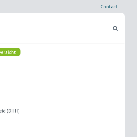
Contact
verzicht
eid (DHH)