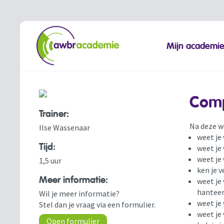
Mijn academi
Comp
Trainer:
Na deze w
Ilse Wassenaar
weet je
Tijd:
weet je
weet je
1,5 uur
ken je 
Meer informatie:
weet je
hantee
Wil je meer informatie?
weet je
Stel dan je vraag via een formulier.
weet je
Open formulier