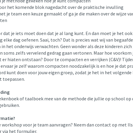
in je methode gekeken hoe je kunt compacten
voor het komende blok nagedacht over de praktische invulling
met je team een keuze gemaakt of ga je die maken over de wijze va
ten
or dat je iets moet doen dat je al lang kunt. En dan moet je het oo
 elke dag oefenen. Saai, toch? Dat is precies wat wij van begaafde
n in het onderwijs verwachten. Geen wonder als deze kinderen zich
en soms zelfs vervelend gedrag gaan vertonen. Maar hoe voorkom j
t er hiaten ontstaan? Door te compacten en verrijken (C&V)! Tijde
ervaar je zelf waarom compacten noodzakelijk is en hoe je dat pr
rd kunt doen voor jouw eigen groep, zodat je het in het volgende
nt toepassen.
iding
ekenboek of taalboek mee van de methode die jullie op school op 
ebruiken.
rmatie?
ze workshop voor je team aanvragen? Neem dan contact op met Ils
 via het formulier.