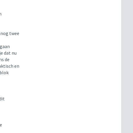
n
k nog twee
 gaan
e dat nu
ns de
aktisch en
 blok
dit
e