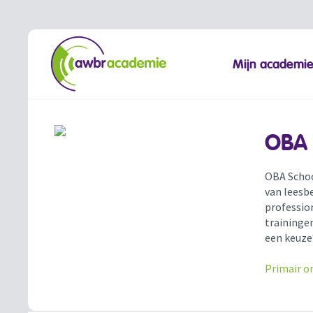
Mijn academi
OBA 
OBA Schoo
van leesbe
professio
trainingen
een keuze
Primair on