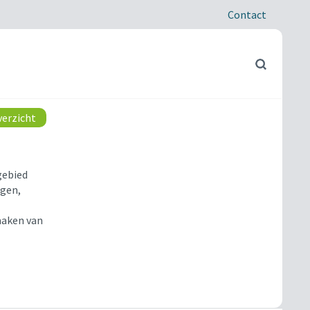
Contact
verzicht
gebied
ngen,
 maken van