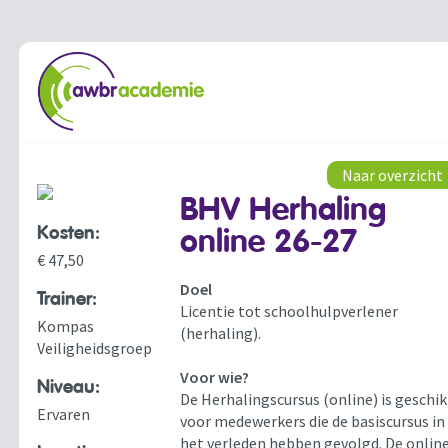
Naar overzicht
BHV Herhaling
Kosten:
online 26-27
€ 47,50
Doel
Trainer:
Licentie tot schoolhulpverlener
Kompas
(herhaling).
Veiligheidsgroep
Voor wie?
Niveau:
De Herhalingscursus (online) is geschik
Ervaren
voor medewerkers die de basiscursus in
het verleden hebben gevolgd. De onlin