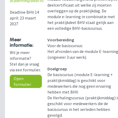
academie@awbr.nl
deelcertificaat uit welke zij moeten
overleggen op de praktijkdag. De
Deadline BHV 14
module e-learning in combinatie met
april: 23 maart
het praktijkdeel BHV staat gelijk aan
2027
een volledige BHV-basiscursus.
Meer
Voorbereiding
informatie:
Voor de basiscursus:
Het afronden van de module E-learnin
Wil je meer
(ongeveer 3 uur werk).
informatie?
Stel dan je vraag
Doelgroep
via een formulier.
De basiscursus (module E-learning +
Open
praktijkmiddag) is geschikt voor
formulier
medewerkers die nog geen ervaring
hebben met BHV.
De Herhalingscursus (praktijkmiddag) i
geschikt voor medewerkers die de
basiscursus in het verleden hebben
gevolgd.