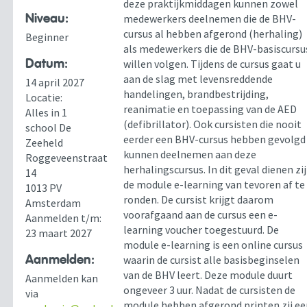
deze praktijkmiddagen kunnen zowel
Niveau:
medewerkers deelnemen die de BHV-
cursus al hebben afgerond (herhaling)
Beginner
als medewerkers die de BHV-basiscursu
Datum:
willen volgen. Tijdens de cursus gaat u
aan de slag met levensreddende
14 april 2027
handelingen, brandbestrijding,
Locatie:
reanimatie en toepassing van de AED
Alles in 1
(defibrillator). Ook cursisten die nooit
school De
eerder een BHV-cursus hebben gevolgd
Zeeheld
kunnen deelnemen aan deze
Roggeveenstraat
herhalingscursus. In dit geval dienen zij
14
de module e-learning van tevoren af te
1013 PV
ronden. De cursist krijgt daarom
Amsterdam
voorafgaand aan de cursus een e-
Aanmelden t/m:
learning voucher toegestuurd. De
23 maart 2027
module e-learning is een online cursus
Aanmelden:
waarin de cursist alle basisbeginselen
van de BHV leert. Deze module duurt
Aanmelden kan
ongeveer 3 uur. Nadat de cursisten de
via
module hebben afgerond printen zij e