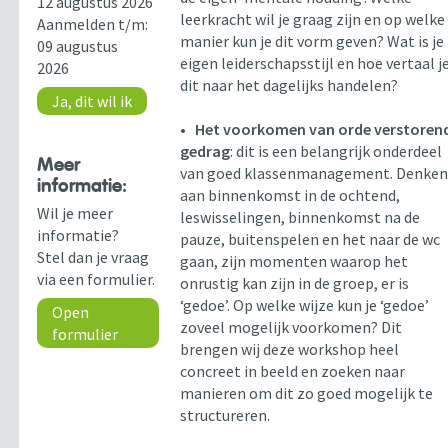
12 augustus 2026
leerkracht wil je graag zijn en op welke
Aanmelden t/m:
manier kun je dit vorm geven? Wat is je
09 augustus
eigen leiderschapsstijl en hoe vertaal j
2026
dit naar het dagelijks handelen?
Ja, dit wil ik
•
Het voorkomen van orde verstoren
gedrag
: dit is een belangrijk onderdeel
Meer
van goed klassenmanagement. Denke
informatie:
aan binnenkomst in de ochtend,
Wil je meer
leswisselingen, binnenkomst na de
informatie?
pauze, buitenspelen en het naar de wc
Stel dan je vraag
gaan, zijn momenten waarop het
via een formulier.
onrustig kan zijn in de groep, er is
‘gedoe’. Op welke wijze kun je ‘gedoe’
Open
zoveel mogelijk voorkomen? Dit
formulier
brengen wij deze workshop heel
concreet in beeld en zoeken naar
manieren om dit zo goed mogelijk te
structureren.