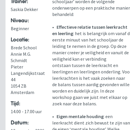
Trainer:
schooljaar’ worden de volgende
onderwerpen op een praktische manie
Saskia Dekker
behandeld:
Niveau:
•
Effectieve relatie tussen leerkracht
Beginner
en leerling
: het is belangrijk om vanaf 
Locatie:
eerste minuut van het schooljaar de
leiding te nemen in de groep. Op deze
Brede School
manier creëer je veiligheid en vanuit de
Annie M.G.
veiligheid kan er verbinding
Schmidt
ontstaan tussen de leerkracht en
Pieter
leerlingen en leerlingen onderling. Voo
Langendijkstraat
leerkrachten is het vaak zoeken naar
44
de balans tussen aardig gevonden will
1054 ZB
worden en duidelijk zijn. In deze
Amsterdam
workshop gaan we juist met elkaar op
Tijd:
zoek naar deze balans.
14.00 - 17.00 uur
•
Eigen mentale houding
: een
Datum:
leerkracht dient zich bewust te zijn va
de eigen ‘mentale houding’. Welke