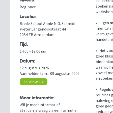
Niveau:
de leerkra
zoeken naa
Beginner
workshop 
Locatie:
•
Eigen m
Brede School Annie M.G. Schmidt
‘mentale h
Pieter Langendijkstraat 44
vorm geven
1054 ZB Amsterdam
handelen
Tijd:
•
Het vo
14.00 - 17.00 uur
goed klas
Datum:
binnenkom
waarop het
12 augustus 2026
zoveel mo
Aanmelden t/m:
09 augustus 2026
en zoeken
Ja, dit wil ik
•
Regels 
routines 
Meer informatie:
naleving e
Wil je meer informatie?
goed gedra
Stel dan je vraag via een formulier.
gedragsver