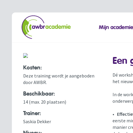
Mijn academi
Een 
Kosten:
Dé worksh
Deze training wordt je aangeboden
het nieuwe
door AWBR.
Beschikbaar:
In de wor
onderwerp
14 (max. 20 plaatsen)
Trainer:
•
Effectie
eerste min
Saskia Dekker
manier cre