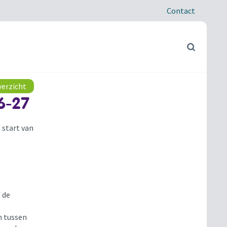
Contact
verzicht
26-27
 start van
f de
n tussen