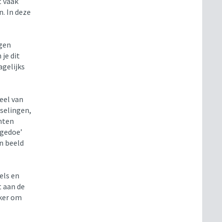
t vaak
n. In deze
igen
je dit
agelijks
deel van
selingen,
nten
‘gedoe’
n beeld
els en
t aan de
jker om