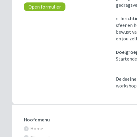
gedragsv
Open formulier
•
Inricht
sfeer en h
bewust van
en jou zel
Doelgroe
Startende
De deelne
workshop 
Hoofdmenu
Home