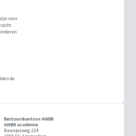
zijn voor
kracht
kinderen
lden de
Bestuurskantoor AWBR
AWBR academie
Baarsjesweg 224