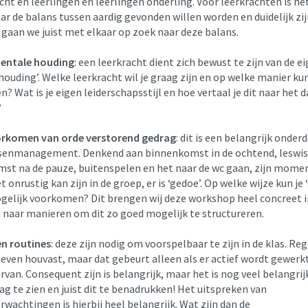
cht en leerlingen en leerlingen onderling. Voor leerkrachten is he
r de balans tussen aardig gevonden willen worden en duidelijk zij
gaan we juist met elkaar op zoek naar deze balans.
entale houding
: een leerkracht dient zich bewust te zijn van de e
ouding’. Welke leerkracht wil je graag zijn en op welke manier kun 
? Wat is je eigen leiderschapsstijl en hoe vertaal je dit naar het d
?
orkomen van orde verstorend gedrag
: dit is een belangrijk onder
senmanagement. Denkend aan binnenkomst in de ochtend, leswis
st na de pauze, buitenspelen en het naar de wc gaan, zijn mome
 onrustig kan zijn in de groep, er is ‘gedoe’. Op welke wijze kun je 
gelijk voorkomen? Dit brengen wij deze workshop heel concreet i
 naar manieren om dit zo goed mogelijk te structureren.
en routines
: deze zijn nodig om voorspelbaar te zijn in de klas. Reg
geven houvast, maar dat gebeurt alleen als er actief wordt gewerk
rvan. Consequent zijn is belangrijk, maar het is nog veel belangri
g te zien en juist dit te benadrukken! Het uitspreken van
wachtingen is hierbij heel belangrijk. Wat zijn dan de