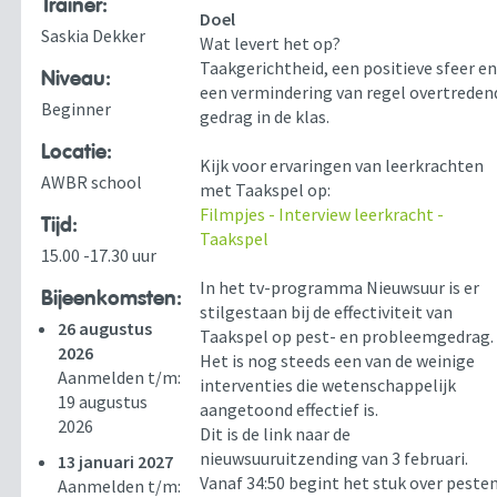
Trainer:
Doel
Saskia Dekker
Wat levert het op?
Taakgerichtheid, een positieve sfeer e
Niveau:
een vermindering van regel overtreden
Beginner
gedrag in de klas.
Locatie:
Kijk voor ervaringen van leerkrachten
AWBR school
met Taakspel op:
Filmpjes - Interview leerkracht -
Tijd:
Taakspel
15.00 -17.30 uur
In het tv-programma Nieuwsuur is er
Bijeenkomsten:
stilgestaan bij de effectiviteit van
26 augustus
Taakspel op pest- en probleemgedrag.
2026
Het is nog steeds een van de weinige
Aanmelden t/m:
interventies die wetenschappelijk
19 augustus
aangetoond effectief is.
2026
Dit is de link naar de
nieuwsuuruitzending van 3 februari.
13 januari 2027
Vanaf 34:50 begint het stuk over pesten
Aanmelden t/m: