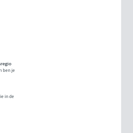
sregio
 ben je
ie in de