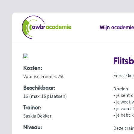
Mijn academi
Flit
Kosten:
Eerste ke
Voor externen: € 250
Beschikbaar:
Doelen
• je kent
16 (max. 16 plaatsen)
• je weet 
Trainer:
• je voert
• je hebt
Saskia Dekker
Niveau:
Deze trai