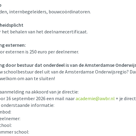
p
eden, internbegeleiders, bouwcoördinatoren.
heidsplicht
 het behalen van het deelnamecertificaat.
ng externen:
or externen is 250 euro per deelnemer.
g door bestuur dat onderdeel is van de Amsterdamse Onderwij
w schoolbestuur deel uit van de Amsterdamse Onderwijsregio? Dan
 welkom om aan te sluiten!
aanmelding na akkoord van je directie:
oor 16 september 2026 een mail naar
academie@awbr.nl
+ je direct
 onderstaande informatie:
anbod:
eelnemer:
chool:
ummer school: