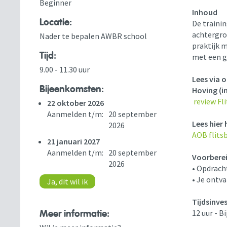
Beginner
Inhoud
Locatie:
De traini
achtergro
Nader te bepalen AWBR school
praktijk m
Tijd:
met een g
9.00 - 11.30 uur
Lees via 
Bijeenkomsten:
Hoving (in
review Fl
22 oktober 2026
Aanmelden t/m:
20 september
Lees hier 
2026
AOB flitsb
21 januari 2027
Aanmelden t/m:
20 september
Voorbere
2026
• Opdrach
• Je ontv
Ja, dit wil ik
Tijdsinve
Meer informatie:
12 uur - B