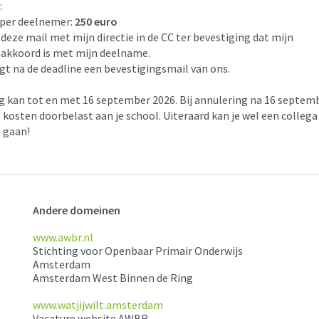
:
per deelnemer:
250 euro
 deze mail met mijn directie in de CC ter bevestiging dat mijn
e akkoord is met mijn deelname.
gt na de deadline een bevestigingsmail van ons.
g kan tot en met 16 september 2026. Bij annulering na 16 septem
kosten doorbelast aan je school. Uiteraard kan je wel een collega
n gaan!
Andere domeinen
www.awbr.nl
Stichting voor Openbaar Primair Onderwijs
Amsterdam
Amsterdam West Binnen de Ring
www.watjijwilt.amsterdam
Vacature website AWBR