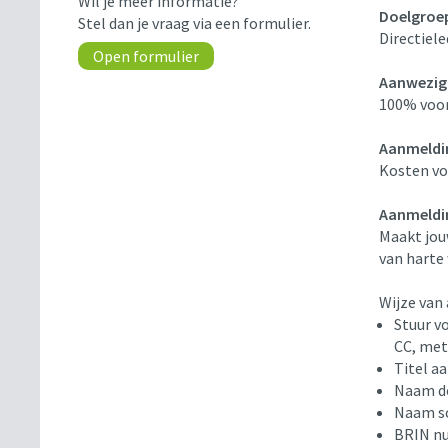
Wil je meer informatie?
Doelgroe
Stel dan je vraag via een formulier.
Directiel
Open formulier
Aanwezig
100% voor
Aanmeldi
Kosten vo
Aanmeldin
Maakt jou
van harte
Wijze van 
Stuur v
CC, met
Titel a
Naam d
Naam s
BRIN n