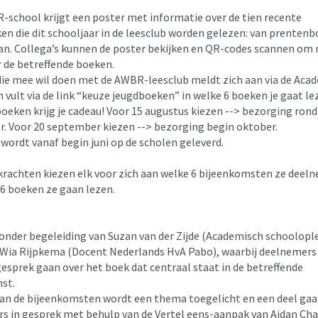
-school krijgt een poster met informatie over de tien recente
en die dit schooljaar in de leesclub worden gelezen: van prentenb
n. Collega’s kunnen de poster bekijken en QR-codes scannen om 
r de betreffende boeken.
die mee wil doen met de AWBR-leesclub meldt zich aan via de Aca
 vult via de link “keuze jeugdboeken” in welke 6 boeken je gaat le
oeken krijg je cadeau! Voor 15 augustus kiezen --> bezorging rond
. Voor 20 september kiezen --> bezorging begin oktober.
wordt vanaf begin juni op de scholen geleverd.
rkrachten kiezen elk voor zich aan welke 6 bijeenkomsten ze deel
 6 boeken ze gaan lezen.
 onder begeleiding van Suzan van der Zijde (Academisch schoolopl
Wia Rijpkema (Docent Nederlands HvA Pabo), waarbij deelnemer
gesprek gaan over het boek dat centraal staat in de betreffende
st.
van de bijeenkomsten wordt een thema toegelicht en een deel ga
s in gesprek met behulp van de Vertel eens-aanpak van Aidan Ch