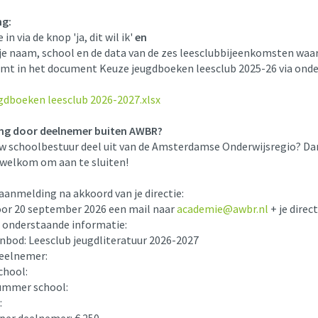
ng:
e in via de knop 'ja, dit wil ik'
en
je naam, school en de data van de zes leesclubbijeenkomsten waar
mt in het document Keuze jeugdboeken leesclub 2025-26 via ond
gdboeken leesclub 2026-2027.xlsx
ng door deelnemer buiten AWBR?
w schoolbestuur deel uit van de Amsterdamse Onderwijsregio? Dan
 welkom om aan te sluiten!
aanmelding na akkoord van je directie:
oor 20 september 2026 een mail naar
academie@awbr.nl
+ je direct
 onderstaande informatie:
anbod: Leesclub jeugdliteratuur 2026-2027
eelnemer:
chool:
ummer school:
: