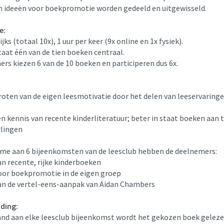
n ideeën voor boekpromotie worden gedeeld en uitgewisseld.
e:
jks (totaal 10x), 1 uur per keer (9x online en 1x fysiek).
taat één van de tien boeken centraal.
rs kiezen 6 van de 10 boeken en participeren dus 6x.
groten van de eigen leesmotivatie door het delen van leeservaring
en kennis van recente kinderliteratuur; beter in staat boeken aan 
rlingen
me aan 6 bijeenkomsten van de leesclub hebben de deelnemers:
an recente, rijke kinderboeken
voor boekpromotie in de eigen groep
van de vertel-eens-aanpak van Aidan Chambers
iding:
nd aan elke leesclub bijeenkomst wordt het gekozen boek geleze