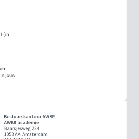
l (in
ber
 in jouw
Bestuurskantoor AWBR
AWBR academie
Baarsjesweg 224
1058 AA Amsterdam