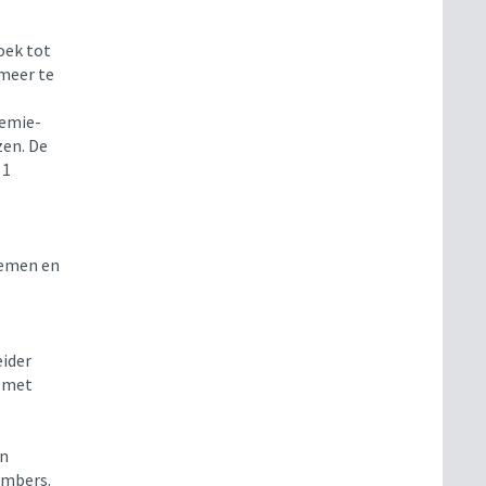
oek tot
meer te
demie-
zen. De
 1
nemen en
eider
s met
an
ambers.