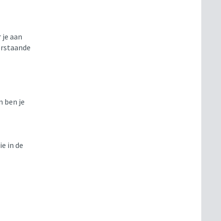
 je aan
erstaande
 ben je
ie in de