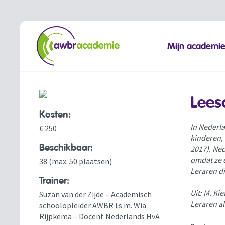
Mijn academi
Lees
Kosten:
In Nederla
€ 250
kinderen, 
Beschikbaar:
2017). Ned
omdat ze e
38 (max. 50 plaatsen)
Leraren di
Trainer:
Uit: M. Ki
Suzan van der Zijde – Academisch
Leraren a
schoolopleider AWBR i.s.m. Wia
Rijpkema – Docent Nederlands HvA