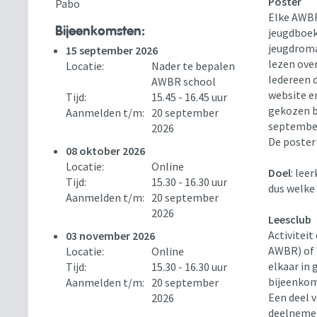
Poster
Pabo
Elke AWBR
Bijeenkomsten:
jeugdboek
jeugdroma
15 september 2026
lezen ove
Locatie:
Nader te bepalen
Iedereen 
AWBR school
website en
Tijd:
15.45 - 16.45 uur
gekozen b
Aanmelden t/m:
20 september
september
2026
De poster 
08 oktober 2026
Locatie:
Online
Doel
: lee
Tijd:
15.30 - 16.30 uur
dus welke
Aanmelden t/m:
20 september
2026
Leesclub
Activiteit
03 november 2026
AWBR) of 
Locatie:
Online
elkaar in 
Tijd:
15.30 - 16.30 uur
bijeenkom
Aanmelden t/m:
20 september
Een deel 
2026
deelnemer