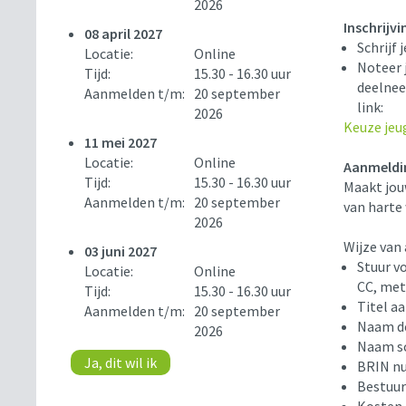
2026
Inschrijvi
08 april 2027
Schrijf j
Locatie:
Online
Noteer 
Tijd:
15.30 - 16.30 uur
deelnee
Aanmelden t/m:
20 september
link:
2026
Keuze jeu
11 mei 2027
Locatie:
Online
Aanmeldi
Tijd:
15.30 - 16.30 uur
Maakt jou
Aanmelden t/m:
20 september
van harte
2026
Wijze van 
03 juni 2027
Stuur v
Locatie:
Online
CC, met
Tijd:
15.30 - 16.30 uur
Titel a
Aanmelden t/m:
20 september
Naam d
2026
Naam s
Ja, dit wil ik
BRIN n
Bestuur