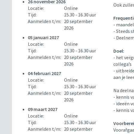
26 november 2026
Ook zulle
Locatie:
Online
Tijd:
15.30 - 16.30 uur
Frequenti
Aanmelden t/m:
20 september
- maandeli
2026
- Steeds s
05 januari 2027
- Deelneme
Locatie:
Online
Tijd:
15.30 - 16.30 uur
Doel:
Aanmelden t/m:
20 september
- het ver
2026
collega’s
- uitbreid
04 februari 2027
aan je lee
Locatie:
Online
Tijd:
15.30 - 16.30 uur
Na deelna
Aanmelden t/m:
20 september
- kennis v
2026
- ideeën 
09 maart 2027
- kennis 
Locatie:
Online
Tijd:
15.30 - 16.30 uur
Voorbere
Aanmelden t/m:
20 september
Voorafgaa