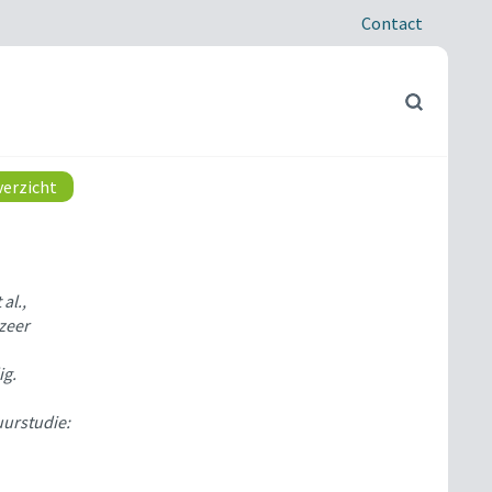
Contact
verzicht
al.,
zeer
ig.
tuurstudie: