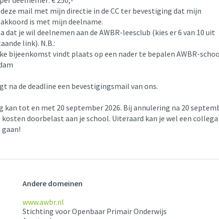
per deelnemer: € 250,-
 deze mail met mijn directie in de CC ter bevestiging dat mijn
e akkoord is met mijn deelname.
a dat je wil deelnemen aan de AWBR-leesclub (kies er 6 van 10 uit
ande link). N.B.:
eke bijeenkomst vindt plaats op een nader te bepalen AWBR-schoo
dam
gt na de deadline een bevestigingsmail van ons.
g kan tot en met 20 september 2026. Bij annulering na 20 septem
kosten doorbelast aan je school. Uiteraard kan je wel een collega
n gaan!
Andere domeinen
www.awbr.nl
Stichting voor Openbaar Primair Onderwijs