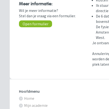
Kosten 
Meer informatie:
Ik stuur
Wil je meer informatie?
directi
Stel dan je vraag via een formulier.
De 6 dat
bovensta
Open formulier
De fysi
Amster
West.
Je ontvan
Annulerin
worden de 
plek late
Hoofdmenu
Home
Mijn academie