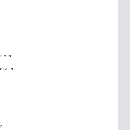
en met
te raden
n.