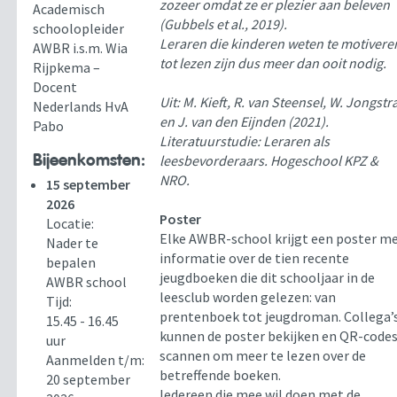
zozeer omdat ze er plezier aan beleven
Academisch
(Gubbels et al., 2019).
schoolopleider
Leraren die kinderen weten te motivere
AWBR i.s.m. Wia
tot lezen zijn dus meer dan ooit nodig.
Rijpkema –
Docent
Uit: M. Kieft, R. van Steensel, W. Jongstr
Nederlands HvA
en J. van den Eijnden (2021).
Pabo
Literatuurstudie: Leraren als
Bijeenkomsten:
leesbevorderaars. Hogeschool KPZ &
NRO.
15 september
2026
Poster
Locatie:
Elke AWBR-school krijgt een poster m
Nader te
informatie over de tien recente
bepalen
jeugdboeken die dit schooljaar in de
AWBR school
leesclub worden gelezen: van
Tijd:
prentenboek tot jeugdroman. Collega’
15.45 - 16.45
kunnen de poster bekijken en QR-code
uur
scannen om meer te lezen over de
Aanmelden t/m:
betreffende boeken.
20 september
Iedereen die mee wil doen met de