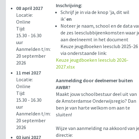
Inschrijving:
08 april 2027
Schrijf je in via de knop 'ja, dit wil
Locatie:
ik'
en
Online
Noteer je naam, school en de data va
Tijd:
de zes leesclubbijeenkomsten waar j
15.30 - 16.30
aan deelneemt in het document
uur
Keuze jeugdboeken leesclub 2025-26
Aanmelden t/m:
via onderstaande link:
20 september
Keuze jeugdboeken leesclub 2026-
2026
2027.xlsx
11 mei 2027
Locatie:
Aanmelding door deelnemer buiten
Online
AWBR?
Tijd:
Maakt jouw schoolbestuur deel uit van
15.30 - 16.30
de Amsterdamse Onderwijsregio? Dan
uur
ben je van harte welkom om aan te
Aanmelden t/m:
sluiten!
20 september
2026
Wijze van aanmelding na akkoord van j
directie:
03 juni 2027