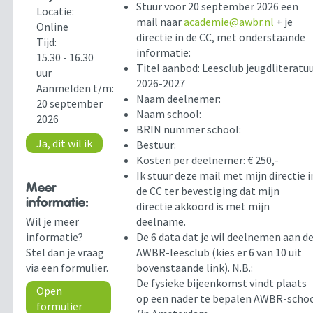
Stuur voor 20 september 2026 een
Locatie:
mail naar
academie@awbr.nl
+ je
Online
directie in de CC, met onderstaande
Tijd:
informatie:
15.30 - 16.30
Titel aanbod: Leesclub jeugdliteratu
uur
2026-2027
Aanmelden t/m:
Naam deelnemer:
20 september
Naam school:
2026
BRIN nummer school:
Ja, dit wil ik
Bestuur:
Kosten per deelnemer: € 250,-
Ik stuur deze mail met mijn directie i
Meer
de CC ter bevestiging dat mijn
informatie:
directie akkoord is met mijn
Wil je meer
deelname.
informatie?
De 6 data dat je wil deelnemen aan d
Stel dan je vraag
AWBR-leesclub (kies er 6 van 10 uit
via een formulier.
bovenstaande link). N.B.:
De fysieke bijeenkomst vindt plaats
Open
op een nader te bepalen AWBR-scho
formulier