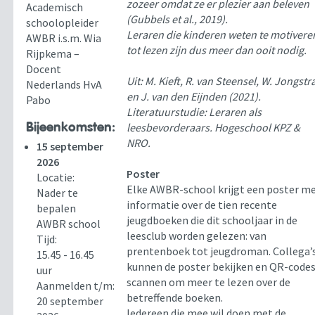
zozeer omdat ze er plezier aan beleven
Academisch
(Gubbels et al., 2019).
schoolopleider
Leraren die kinderen weten te motivere
AWBR i.s.m. Wia
tot lezen zijn dus meer dan ooit nodig.
Rijpkema –
Docent
Uit: M. Kieft, R. van Steensel, W. Jongstr
Nederlands HvA
en J. van den Eijnden (2021).
Pabo
Literatuurstudie: Leraren als
Bijeenkomsten:
leesbevorderaars. Hogeschool KPZ &
NRO.
15 september
2026
Poster
Locatie:
Elke AWBR-school krijgt een poster m
Nader te
informatie over de tien recente
bepalen
jeugdboeken die dit schooljaar in de
AWBR school
leesclub worden gelezen: van
Tijd:
prentenboek tot jeugdroman. Collega’
15.45 - 16.45
kunnen de poster bekijken en QR-code
uur
scannen om meer te lezen over de
Aanmelden t/m:
betreffende boeken.
20 september
Iedereen die mee wil doen met de