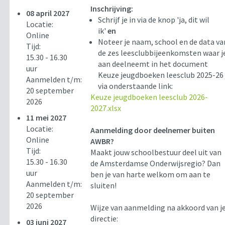
Inschrijving:
08 april 2027
Schrijf je in via de knop 'ja, dit wil
Locatie:
ik'
en
Online
Noteer je naam, school en de data va
Tijd:
de zes leesclubbijeenkomsten waar j
15.30 - 16.30
aan deelneemt in het document
uur
Keuze jeugdboeken leesclub 2025-26
Aanmelden t/m:
via onderstaande link:
20 september
Keuze jeugdboeken leesclub 2026-
2026
2027.xlsx
11 mei 2027
Locatie:
Aanmelding door deelnemer buiten
Online
AWBR?
Tijd:
Maakt jouw schoolbestuur deel uit van
15.30 - 16.30
de Amsterdamse Onderwijsregio? Dan
uur
ben je van harte welkom om aan te
Aanmelden t/m:
sluiten!
20 september
2026
Wijze van aanmelding na akkoord van j
directie:
03 juni 2027