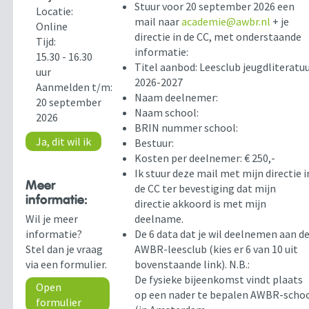
Stuur voor 20 september 2026 een
Locatie:
mail naar
academie@awbr.nl
+ je
Online
directie in de CC, met onderstaande
Tijd:
informatie:
15.30 - 16.30
Titel aanbod: Leesclub jeugdliteratu
uur
2026-2027
Aanmelden t/m:
Naam deelnemer:
20 september
Naam school:
2026
BRIN nummer school:
Ja, dit wil ik
Bestuur:
Kosten per deelnemer: € 250,-
Ik stuur deze mail met mijn directie i
Meer
de CC ter bevestiging dat mijn
informatie:
directie akkoord is met mijn
Wil je meer
deelname.
informatie?
De 6 data dat je wil deelnemen aan d
Stel dan je vraag
AWBR-leesclub (kies er 6 van 10 uit
via een formulier.
bovenstaande link). N.B.:
De fysieke bijeenkomst vindt plaats
Open
op een nader te bepalen AWBR-scho
formulier