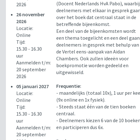
(Docent Nederlands HvA Pabo), waarbij
2026
deelnemers met elkaar in gesprek gaa
26 november
over het boek dat centraal staat in de
2026
betreffende bijeenkomst.
Locatie:
Een deel van de bijeenkomsten wordt
Online
een thema toegelicht en een deel gaan
Tijd:
deelnemers in gesprek met behulp van
15.30 - 16.30
de Vertel eens-aanpak van Aidan
uur
Chambers. Ook zullen ideeën voor
Aanmelden t/m:
boekpromotie worden gedeeld en
20 september
uitgewisseld.
2026
Frequentie:
05 januari 2027
- maandelijks (totaal 10x), 1 uur per ke
Locatie:
(9x online en 1x fysiek).
Online
- Steeds staat één van de tien boeken
Tijd:
centraal.
15.30 - 16.30
- Deelnemers kiezen 6 van de 10 boeke
uur
en participeren dus 6x.
Aanmelden t/m:
20 september