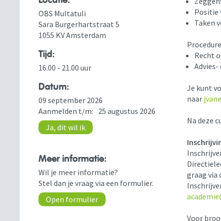
Locatie:
Zeggen
Positie 
OBS Multatuli
Taken v
Sara Burgerhartstraat 5
1055 KV Amsterdam
Procedures
Tijd:
Recht o
Advies-
16.00 - 21.00 uur
Datum:
Je kunt vo
naar
jvan
09 september 2026
Aanmelden t/m:
25 augustus 2026
Na deze cu
Ja, dit wil ik
Inschrijvi
Inschrijve
Meer informatie:
Directiel
Wil je meer informatie?
graag via 
Stel dan je vraag via een formulier.
Inschrijve
academie
Open formulier
Voor broo