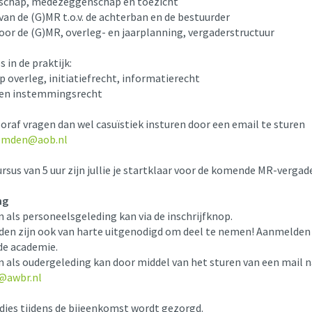
schap, medezeggenschap en toezicht
van de (G)MR t.o.v. de achterban en de bestuurder
oor de (G)MR, overleg- en jaarplanning, vergaderstructuur
 in de praktijk:
p overleg, initiatiefrecht, informatierecht
 en instemmingsrecht
oraf vragen dan wel casuïstiek insturen door een email te sturen
emden@aob.nl
rsus van 5 uur zijn jullie je startklaar voor de komende MR-vergad
ng
n als personeelsgeleding kan via de inschrijfknop.
eden zijn ook van harte uitgenodigd om deel te nemen! Aanmelden
de academie.
n als oudergeleding kan door middel van het sturen van een mail 
@awbr.nl
djes tijdens de bijeenkomst wordt gezorgd.