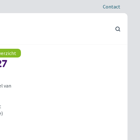
Contact
verzicht
27
l van
t
e)