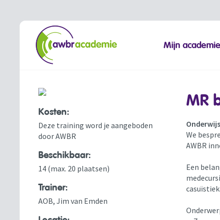
Mijn academi
MR b
Kosten:
Onderwijs
Deze training word je aangeboden
We bespre
door AWBR
AWBR inne
Beschikbaar:
Een belang
14 (max. 20 plaatsen)
medecursi
Trainer:
casuïstiek
AOB, Jim van Emden
Onderwerp