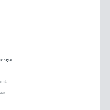
eringen.
 ook
naar