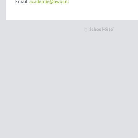
Email:
academie@awbr.nl