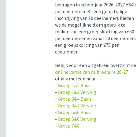
bedragen in schooljaar 2026-2027 €640
per deelnemer. Bij een gelijktijdige
inschrijving van 10 deelnemers bieden
we de mogelijkheid om gebruik te
maken van een groepskorting van €50
per deelnemer en vanaf 20 deelnemers
een groepskorting van €75 per
deelnemer.
Bekijk voor een uitgebreid overzicht de
online versie van de brochure 26-27
of kijk meteen naar:
-
Groep 1&2 Basis
-
Groep 1&2 Vervolg
-
Groep 3&4 Basis
-
Groep 3&4 Vervolg
-
Groep 5&6 Basis
-
Groep 5&6 Vervolg
-
Groep 7&8