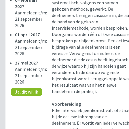
04 februari
systematisch, volgens een samen
2027
gekozen methode, gewerkt. De
Aanmelden t/m:
deelnemers brengen casussen in, die a
21 september
de hand van de gekozen
2026
intervisiemethode, worden besproken.
Doorgaans worden één of twee casuss
01 april 2027
besproken per bijeenkomst. Een actiev
Aanmelden t/m:
bijdrage van alle deelnemers is een
21 september
vereiste. Vervolgens formuleert de
2026
deelnemer die de casus heeft ingebrach
27 mei 2027
de wijze waarop hij zijn handelen gaat
Aanmelden t/m:
veranderen. In de daarop volgende
21 september
bijeenkomst wordt teruggekoppeld wa
2026
het resultaat was van het nieuwe
handelen in de praktijk.
Ja, dit wil ik
Voorbereiding
Elke intervisiebijeenkomst valt of staa
bij de actieve inbreng van de
deelnemers. Er wordt van ieder verwac