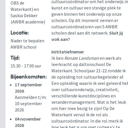
cultuurcoördinator om het onderwijs i
OBS de
kunst en cultuur een stevige plek te
Waterkant) en
geven binnen het onderwijs op onze
Saskia Dekker
scholen. Op dit moment nemen er
(AWBR academie)
cultuurcoördinatoren van 5 AWBR
Locatie:
scholen deel aan dit netwerk.
Sluit jij
ook aan?
Nader te bepalen
AWBR school
Inititatiefnemer
Tijd:
Ik ben
Renate Landsman
en werk als
leerkracht op daltonschool De
15.30 - 17.00 uur
Waterkant. Schooljaar 21-22 rondde ik
Bijeenkomsten:
de opleiding tot cultuurbegeleider af.
Een opleiding waarin ik veel geleerd he
17 september
over cultuuronderwijs, creativiteit,
2026
verschillende kunstdisciplines en
Aanmelden t/m:
verandermanagement. Wat is het leuk
10 september
om hier mee bezig te zijn! Op De
2026
Waterkant vervul ik de rol als
04 november
cultuurcoördinator. In die rol merk ik
2026
hoe leuk het is om met collega's te