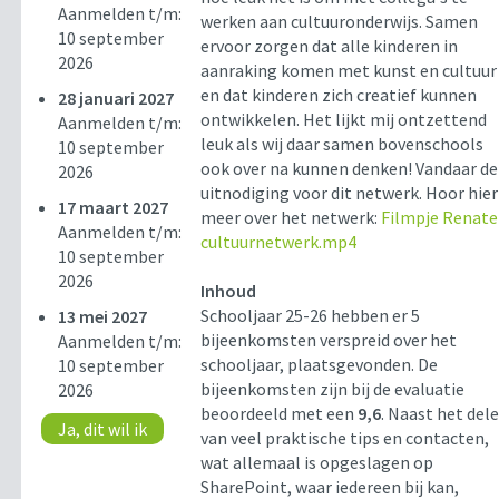
Aanmelden t/m:
werken aan cultuuronderwijs. Samen
10 september
ervoor zorgen dat alle kinderen in
2026
aanraking komen met kunst en cultuur
en dat kinderen zich creatief kunnen
28 januari 2027
ontwikkelen. Het lijkt mij ontzettend
Aanmelden t/m:
leuk als wij daar samen bovenschools
10 september
ook over na kunnen denken! Vandaar de
2026
uitnodiging voor dit netwerk. Hoor hier
17 maart 2027
meer over het netwerk:
Filmpje Renate
Aanmelden t/m:
cultuurnetwerk.mp4
10 september
2026
Inhoud
Schooljaar 25-26 hebben er 5
13 mei 2027
bijeenkomsten verspreid over het
Aanmelden t/m:
schooljaar, plaatsgevonden. De
10 september
bijeenkomsten zijn bij de evaluatie
2026
beoordeeld met een
9,6
. Naast het del
Ja, dit wil ik
van veel praktische tips en contacten,
wat allemaal is opgeslagen op
SharePoint, waar iedereen bij kan,