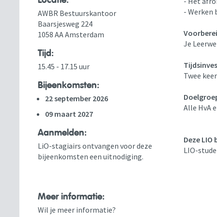
Locatie:
- Het afro
- Werken 
AWBR Bestuurskantoor
Baarsjesweg 224
Voorberei
1058 AA Amsterdam
Je Leerwe
Tijd:
Tijdsinve
15.45 - 17.15 uur
Twee keer
Bijeenkomsten:
Doelgroe
22 september 2026
Alle HvA 
09 maart 2027
Aanmelden:
Deze LIO b
LiO-stagiairs ontvangen voor deze
LIO-stude
bijeenkomsten een uitnodiging.
Meer informatie:
Wil je meer informatie?