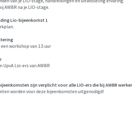
nden van je LIO-stage, handreikingen en uitwisseling ervaring.
bij AWBR na je LIO-stage.
ding Lio-bijeenkomst 1
rkplan.
stering
 een workshop van 1.5 uur
p
en UpvA Lio-ers van AWBR
ijeenkomsten zijn verplicht voor alle LIO-ers die bij AWBR werke
nten worden voor deze bijeenkomsten uitgenodigd!