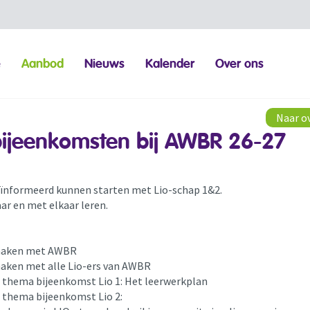
e
Aanbod
Nieuws
Kalender
Over ons
Naar o
bijeenkomsten bij AWBR 26-27
eïnformeerd kunnen starten met Lio-schap 1&2.
aar en met elkaar leren.
maken met AWBR
aken met alle Lio-ers van AWBR
e thema bijeenkomst Lio 1: Het leerwerkplan
e thema bijeenkomst Lio 2: