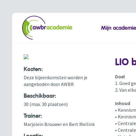
Mijn academi
LIO 
Kosten:
Doel
Deze bijeenkomsten worden je
1. Goed g
aangeboden door AWBR
2. Van elk
Beschikbaar:
Inhoud
30 (max. 30 plaatsen)
• Kennis
Trainer:
• Kennism
• Central
Marjolein Brouwer en Bert Mellink
• Central