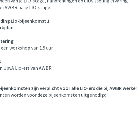
nden van je LIO-stage, handreikingen en uitwisseling ervaring.
bij AWBR na je LIO-stage.
ding Lio-bijeenkomst 1
rkplan.
stering
 een workshop van 1.5 uur
p
en UpvA Lio-ers van AWBR
ijeenkomsten zijn verplicht voor alle LIO-ers die bij AWBR werke
nten worden voor deze bijeenkomsten uitgenodigd!