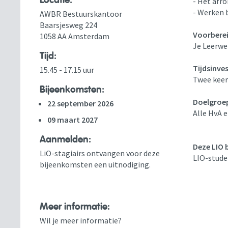
Locatie:
- Het afro
- Werken 
AWBR Bestuurskantoor
Baarsjesweg 224
Voorberei
1058 AA Amsterdam
Je Leerwe
Tijd:
Tijdsinve
15.45 - 17.15 uur
Twee keer
Bijeenkomsten:
Doelgroe
22 september 2026
Alle HvA 
09 maart 2027
Aanmelden:
Deze LIO b
LiO-stagiairs ontvangen voor deze
LIO-stude
bijeenkomsten een uitnodiging.
Meer informatie:
Wil je meer informatie?