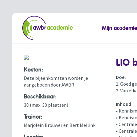
Mijn academi
LIO 
Kosten:
Doel
Deze bijeenkomsten worden je
1. Goed g
aangeboden door AWBR
2. Van elk
Beschikbaar:
Inhoud
30 (max. 30 plaatsen)
• Kennis
Trainer:
• Kennism
• Central
Marjolein Brouwer en Bert Mellink
• Central