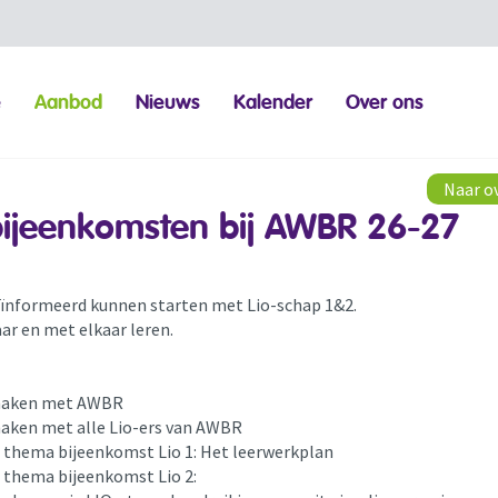
e
Aanbod
Nieuws
Kalender
Over ons
Naar o
bijeenkomsten bij AWBR 26-27
eïnformeerd kunnen starten met Lio-schap 1&2.
aar en met elkaar leren.
maken met AWBR
aken met alle Lio-ers van AWBR
e thema bijeenkomst Lio 1: Het leerwerkplan
e thema bijeenkomst Lio 2: