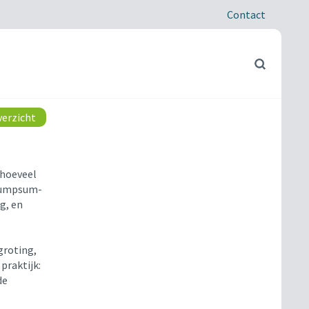
Contact
verzicht
 hoeveel
e lumpsum-
g, en
groting,
praktijk:
de