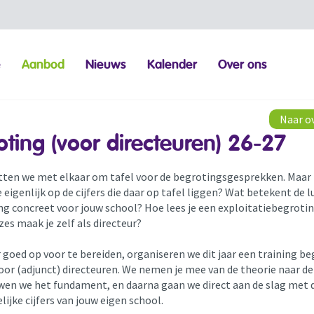
e
Aanbod
Nieuws
Kalender
Over ons
Naar o
oting (voor directeuren) 26-27
zitten we met elkaar om tafel voor de begrotingsgesprekken. Maar
e eigenlijk op de cijfers die daar op tafel liggen? Wat betekent d
ng concreet voor jouw school? Hoe lees je een exploitatiebegrotin
es maak je zelf als directeur?
 goed op voor te bereiden, organiseren we dit jaar een training be
oor (adjunct) directeuren. We nemen je mee van de theorie naar de 
wen we het fundament, en daarna gaan we direct aan de slag met 
ijke cijfers van jouw eigen school.