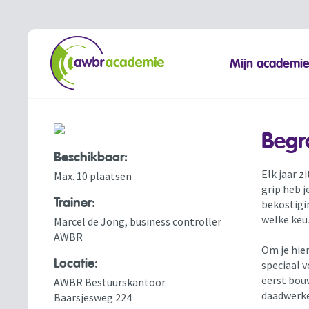
Mijn academi
Begr
Beschikbaar:
Elk jaar 
Max. 10 plaatsen
grip heb j
Trainer:
bekostigi
welke keuz
Marcel de Jong, business controller
AWBR
Om je hier
Locatie:
speciaal v
eerst bou
AWBR Bestuurskantoor
daadwerkel
Baarsjesweg 224