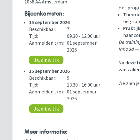
1058 AA Amsterdam
Het progr
Bijeenkomsten:
Theori
begripp
15 september 2026
Praktij
Beschikbaar:
7
naar co
Tijd:
09.30 - 12.00 uur
De traini
Aanmelden t/m:
01 september
inhoud — 
2026
Ja, dit wil ik
Na deze t
van zaken 
15 september 2026
Beschikbaar:
9
We zien j
Tijd:
13.30 - 16.00 uur
Aanmelden t/m:
01 september
2026
Ja, dit wil ik
Meer informatie: