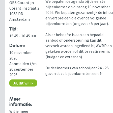
We bepalen de agenda bij de eerste
OBS Corantijn
bijeenkomst op dinsdag 10 november
Corantijnstraat 2
2026. We bepalen gezamenlijk de inho
1058 DD
en verspreiden die over de volgende
Amsterdam
bijeenkomsten (ongeveer 5 per jaar).
Tijd:
Als er behoefte is aan een bepaald
15.45 - 16.45 uur
aanbod of ondersteuning kan dit
Datum:
verzoek worden ingediend bij AWBR en
gekeken worden of dit te realiseren is
10 november
(budget en externen).
2026
Aanmelden t/m:
De deelnemers van schooljaar 24 - 25
20 september
gaven deze bijeenkomsten een
9
!
2026
Ja, dit wil ik
Meer
informatie:
Wil je meer