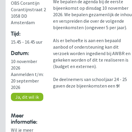
We bepalen de agenda bij de eerste
OBS Corantijn
bijeenkomst op dinsdag 10 november
Corantijnstraat 2
2026. We bepalen gezamenlijk de inho
1058 DD
en verspreiden die over de volgende
Amsterdam
bijeenkomsten (ongeveer 5 per jaar).
Tijd:
Als er behoefte is aan een bepaald
15.45 - 16.45 uur
aanbod of ondersteuning kan dit
Datum:
verzoek worden ingediend bij AWBR en
gekeken worden of dit te realiseren is
10 november
(budget en externen).
2026
Aanmelden t/m:
De deelnemers van schooljaar 24 - 25
20 september
gaven deze bijeenkomsten een
9
!
2026
Ja, dit wil ik
Meer
informatie:
Wil je meer