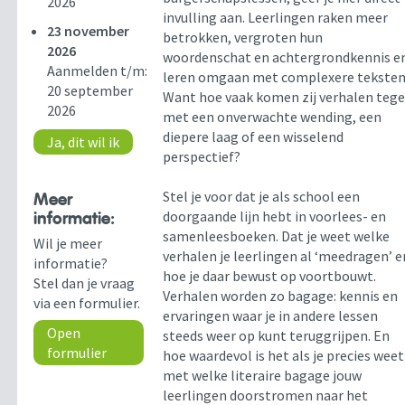
2026
invulling aan. Leerlingen raken meer
23 november
betrokken, vergroten hun
2026
woordenschat en achtergrondkennis e
Aanmelden t/m:
leren omgaan met complexere teksten
20 september
Want hoe vaak komen zij verhalen teg
2026
met een onverwachte wending, een
diepere laag of een wisselend
Ja, dit wil ik
perspectief?
Stel je voor dat je als school een
Meer
doorgaande lijn hebt in voorlees- en
informatie:
samenleesboeken. Dat je weet welke
Wil je meer
verhalen je leerlingen al ‘meedragen’ e
informatie?
hoe je daar bewust op voortbouwt.
Stel dan je vraag
Verhalen worden zo bagage: kennis en
via een formulier.
ervaringen waar je in andere lessen
Open
steeds weer op kunt teruggrijpen. En
formulier
hoe waardevol is het als je precies weet
met welke literaire bagage jouw
leerlingen doorstromen naar het