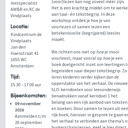
(voor)lezen kan nog zoveel méér zijn.
leesspecialist
Het is een krachtig middel om te werk
AWBR en KC de
aan taal- én tekstbegrip. In deze
Vindplaats
workshop ontdek je hoe je van
Locatie:
voorlezen of samen lezen een
betekenisvolle (begrijpend) leesles
Kindcentrum de
maakt.
Vindplaats
Jan den
We richten ons niet op
hoe
je mooi
Haenstraat 41
voorleest, maar vooral op
hoe
je een
1055 WC
boek doelgericht inzet om leerlingen t
Amsterdam
begeleiden naar dieper tekstbegrip. Zo
Tijd:
leren kinderen verder kijken dan de
oppervlakte van het verhaal. De nieuwe
15.30 - 17.00 uur
SLO-kerndoelen voor leesonderwijs
Bijeenkomsten:
benadrukken vanaf kerndoel 1 het
belang van een rijk aanbod van teksten
09 november
en boeken. Door samen te lezen uit ee
2026
rijk boek, hierover in gesprek te gaan e
Aanmelden t/m:
het verhaal te verbinden aan thema’s o
20 september
burgerschapslessen, geef je hier direct