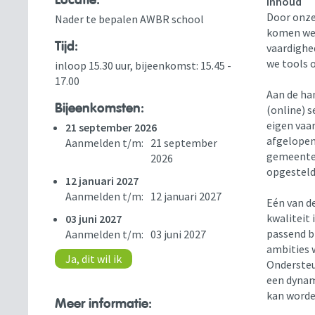
Locatie:
Inhoud
Door onze
Nader te bepalen AWBR school
komen we 
Tijd:
vaardighe
we tools 
inloop 15.30 uur, bijeenkomst: 15.45 -
17.00
Aan de ha
Bijeenkomsten:
(online) s
eigen vaa
21 september 2026
afgelopen
Aanmelden t/m:
21 september
gemeente 
2026
opgesteld
12 januari 2027
Aanmelden t/m:
12 januari 2027
Eén van d
kwaliteit 
03 juni 2027
passend b
Aanmelden t/m:
03 juni 2027
ambities 
Ja, dit wil ik
Ondersteu
een dynam
kan worde
Meer informatie: