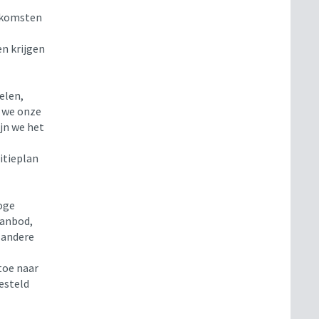
enkomsten
n krijgen
elen,
n we onze
jn we het
itieplan
oge
aanbod,
 andere
toe naar
esteld