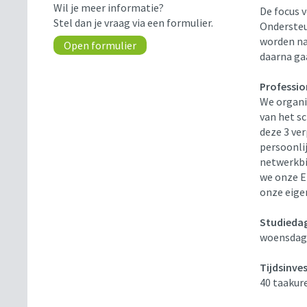
Wil je meer informatie?
De focus 
Stel dan je vraag via een formulier.
Ondersteu
worden naa
Open formulier
daarna gaa
Professio
We organi
van het sc
deze 3 ve
persoonli
netwerkbi
we onze E
onze eige
Studieda
woensdag 
Tijdsinve
40 taakur