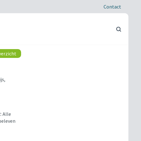
Contact
verzicht
js,
 Alle
beleven