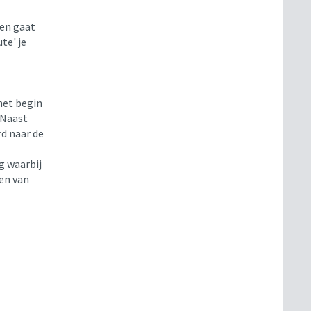
en gaat
te' je
.
het begin
 Naast
d naar de
g waarbij
en van