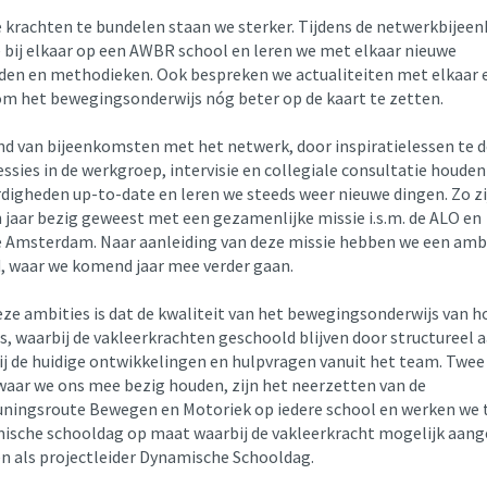
 krachten te bundelen staan we sterker. Tijdens de netwerkbije
bij elkaar op een AWBR school en leren we met elkaar nieuwe
den en methodieken. Ook bespreken we actualiteiten met elkaar e
om het bewegingsonderwijs nóg beter op de kaart te zetten.
nd van bijeenkomsten met het netwerk, door inspiratielessen te d
essies in de werkgroep, intervisie en collegiale consultatie houde
rdigheden up-to-date en leren we steeds weer nieuwe dingen. Zo zi
 jaar bezig geweest met een gezamenlijke missie i.s.m. de ALO en
Amsterdam. Naar aanleiding van deze missie hebben we een amb
, waar we komend jaar mee verder gaan.
eze ambities is dat de kwaliteit van het bewegingsonderwijs van h
is, waarbij de vakleerkrachten geschoold blijven door structureel 
ij de huidige ontwikkelingen en hulpvragen vanuit het team. Twee
waar we ons mee bezig houden, zijn het neerzetten van de
ningsroute Bewegen en Motoriek op iedere school en werken we 
ische schooldag op maat waarbij de vakleerkracht mogelijk aang
n als projectleider Dynamische Schooldag.