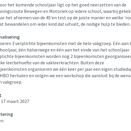
voor het komende schooljaar ligt op het goed neerzetten van de
ningsroute Bewegen en Motoriek op iedere school, waarbij gekek
r het afnemen van de 4S'en test op de juiste manier en welke 'rou
t bewandelen om ieder kind dat uitvalt, de nodige hulp te bieden
nalisering
seren 3 verplichte bijeenkomsten met de hele vakgroep. Eén aan 
hooljaar, één halverwege en één aan het einde van het schooljaar.
rplichte bijeenkomsten worden nog 2 bijeenkomsten georganiseer
jke leerbehoefte van de vakleerkrachten. Buiten deze
jeenkomsten organiseren we één keer per jaar een eigen studieda
HBO herhalen en volgen we een workshop die aansluit bij de wens
n vakgroep.
g
17 maart 2027
stering
en