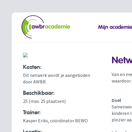
Mijn academi
Netw
Kosten:
Van en me
Dit netwerk wordt je aangeboden
waardoor j
door AWBR.
Beschikbaar:
Doel
25 (max. 25 plaatsen)
Samenwerk
Trainer:
kinderen 
plezier a
Kasper Eriks, coördinator BEWO