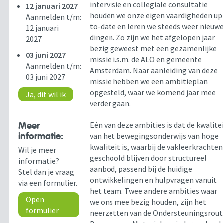
intervisie en collegiale consultatie
12 januari 2027
houden we onze eigen vaardigheden up
Aanmelden t/m:
to-date en leren we steeds weer nieuw
12 januari
dingen. Zo zijn we het afgelopen jaar
2027
bezig geweest met een gezamenlijke
03 juni 2027
missie i.s.m. de ALO en gemeente
Aanmelden t/m:
Amsterdam. Naar aanleiding van deze
03 juni 2027
missie hebben we een ambitieplan
opgesteld, waar we komend jaar mee
Ja, dit wil ik
verder gaan.
Meer
Eén van deze ambities is dat de kwalite
informatie:
van het bewegingsonderwijs van hoge
kwaliteit is, waarbij de vakleerkrachten
Wil je meer
geschoold blijven door structureel
informatie?
aanbod, passend bij de huidige
Stel dan je vraag
ontwikkelingen en hulpvragen vanuit
via een formulier.
het team. Twee andere ambities waar
Open
we ons mee bezig houden, zijn het
formulier
neerzetten van de Ondersteuningsrout