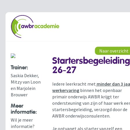
Naar overzicht
Startersbegeleidin
Trainer:
26-27
Saskia Dekker,
Mitzy van Loon
Iedere leerkracht met
minder dan 3 ja
en Marjolein
werkervaring
binnen het openbaar
Brouwer
primair onderwijs AWBR krijgt ter
ondersteuning van zijn of haar werk ee
Meer
startersbegeleiding, verzorgd door de
informatie:
AWBR onderwijsconsulenten.
Wil je meer
informatie?
Je ontvangt als starter vanzelf een