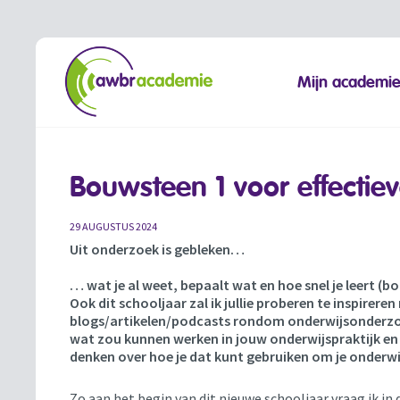
Mijn academi
Bouwsteen 1 voor effectiev
29 AUGUSTUS 2024
Uit onderzoek is gebleken…
… wat je al weet, bepaalt wat en hoe snel je leert (b
Ook dit schooljaar zal ik jullie proberen te inspirere
blogs/artikelen/podcasts rondom onderwijsonderzo
wat zou kunnen werken in jouw onderwijspraktijk en 
denken over hoe je dat kunt gebruiken om je onderwi
Zo aan het begin van dit nieuwe schooljaar vraag ik in 