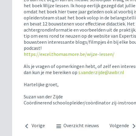
het boek Wijze lessen. Ik hoop eerlijk gezegd dat jull
omdat het boek hier twee jaar geleden ook al voorbij 
opleidersteam staat het boek volop in de belangstell
en bevat 12 bouwstenen voor effectieve didactiek. Het
achtergrondinformatie en voorbeelden uit de praktijk. 
tip om eens rond te neuzen op de website van Expertise
bouwsteen interessante blogs/filmpjes én bij elke b
podcast!
https://excel.thomasmore.be/wijze-lessen/
Als je vragen of opmerkingen hebt, of zelf een intere
dan kun je me bereiken op
s.vanderzijde@awbr.nl
Hartelijke groet,
Suzan van der Zijde
Coördinerend schoolopleider/coördinator zij-instro
Vorige
Overzicht nieuws
Volgende