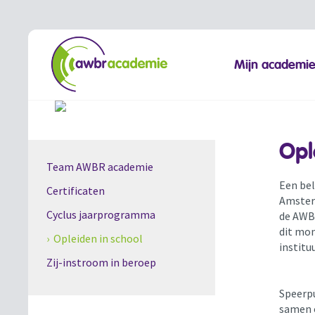
Mijn academi
Opl
Team AWBR academie
Een b
el
Certificaten
Amsterd
Cyclus jaarprogramma
de AWB
dit mom
› Opleiden in school
institu
Zij-instroom in beroep
Speerpu
samen 