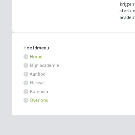
krijgen
starten
academi
Hoofdmenu
Home
Mijn academie
Aanbod
Nieuws
Kalender
Over ons