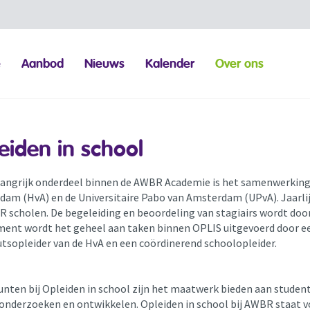
e
Aanbod
Nieuws
Kalender
Over ons
eiden in school
angrijk o
nderdeel
binnen
de
AWBR Academie
is
het samenwerking
am (HvA) en de Universitaire Pabo van Amsterdam (UPvA). Jaarli
R scholen.
De begeleiding en beoordelin
g van stagiair
s wordt doo
ent wordt het geheel aan taken binnen OPLIS uitgevoerd door ee
utsopleider van de HvA en een coördinerend schoolopleider.
nten bij Opleiden in school zijn het maatwerk bieden aan student
onderzoeken en ontwikkelen.
Opleiden in school bij AWBR staat v